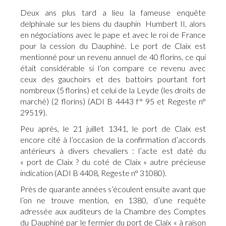
Deux ans plus tard a lieu la fameuse enquête
delphinale sur les biens du dauphin Humbert II, alors
en négociations avec le pape et avec le roi de France
pour la cession du Dauphiné. Le port de Claix est
mentionné pour un revenu annuel de 40 florins, ce qui
était considérable si l’on compare ce revenu avec
ceux des gauchoirs et des battoirs pourtant fort
nombreux (5 florins) et celui de la Leyde (les droits de
marché) (2 florins) (ADI B 4443 f° 95 et Regeste n°
29519).
Peu après, le 21 juillet 1341, le port de Claix est
encore cité à l’occasion de la confirmation d’accords
antérieurs à divers chevaliers : l’acte est daté du
« port de Claix ? du coté de Claix » autre précieuse
indication (ADI B 4408, Regeste n° 31080).
Près de quarante années s’écoulent ensuite avant que
l’on ne trouve mention, en 1380, d’une requête
adressée aux auditeurs de la Chambre des Comptes
du Dauphiné par le fermier du port de Claix « à raison