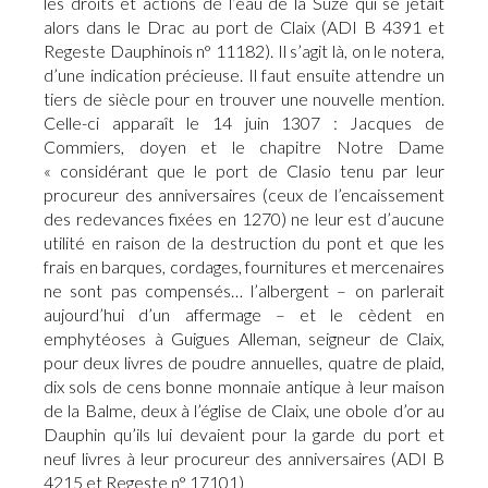
les droits et actions de l’eau de la Suze qui se jetait
alors dans le Drac au port de Claix (ADI B 4391 et
Regeste Dauphinois n° 11182). Il s’agit là, on le notera,
d’une indication précieuse. Il faut ensuite attendre un
tiers de siècle pour en trouver une nouvelle mention.
Celle-ci apparaît le 14 juin 1307 : Jacques de
Commiers, doyen et le chapitre Notre Dame
« considérant que le port de Clasio tenu par leur
procureur des anniversaires (ceux de l’encaissement
des redevances fixées en 1270) ne leur est d’aucune
utilité en raison de la destruction du pont et que les
frais en barques, cordages, fournitures et mercenaires
ne sont pas compensés… l’albergent – on parlerait
aujourd’hui d’un affermage – et le cèdent en
emphytéoses à Guigues Alleman, seigneur de Claix,
pour deux livres de poudre annuelles, quatre de plaid,
dix sols de cens bonne monnaie antique à leur maison
de la Balme, deux à l’église de Claix, une obole d’or au
Dauphin qu’ils lui devaient pour la garde du port et
neuf livres à leur procureur des anniversaires (ADI B
4215 et Regeste n° 17101)