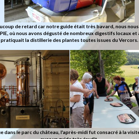
aucoup de retard car notre guide était très bavard, nous no
PIE, où nous avons dégusté de nombreux digestifs locaux et
pratiquait la distillerie des plantes toutes issues du Vercors.
 dans le parc du château, l'après-midi fut consacré à la visit
avec un guide très érudit,