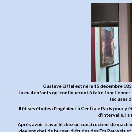
Gustave Eiffel est né le 15 décembre 1832
Il a eu 4 enfants qui continueront à faire fonctionner 
(écluses 
Il fit ses études d'ingénieur à Centrale Paris pour y é
d'intervalle, il
Après avoir travaillé chez un constructeur de machine 
devient chef de bureau d'études des Ets Pauwels et C