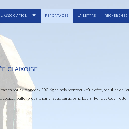
L'ASSOCIATION
REPORTAGES
LA LETTRE
RECHERCHES
ÉE CLAIXOISE
bles pour « monder » 500 Kg de noix : cerneaux d’un côté, coquilles de l’a
 copieux buffet préparé par chaque participant, Louis–René et Guy mettent l