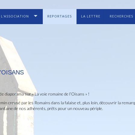
L'ASSOCIATION
REPORTAGES
LA LETTRE
RECHERCHES
L’OISANS
rée diaporama sur « La voie romaine de l’Oisans » !
chemin creusé par les Romains dans la falaise et, plus loin, découvrir la rema
antaine de nos adhérents, prêts pour un nouveau périple.