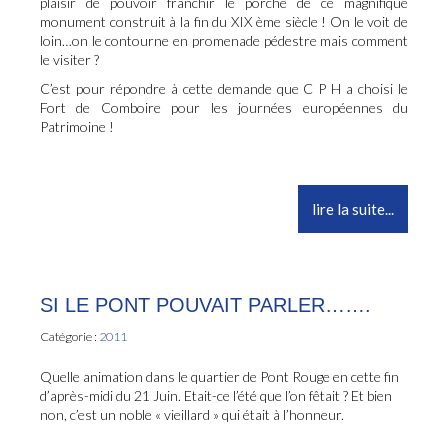
plaisir de pouvoir franchir le porche de ce magnifique
monument construit à la fin du XIX ème siècle ! On le voit de
loin…on le contourne en promenade pédestre mais comment
le visiter ?
C’est pour répondre à cette demande que C P H a choisi le
Fort de Comboire pour les journées européennes du
Patrimoine !
lire la suite...
SI LE PONT POUVAIT PARLER…….
Catégorie :
2011
Quelle animation dans le quartier de Pont Rouge en cette fin
d’après-midi du 21 Juin. Etait-ce l’été que l’on fêtait ? Et bien
non, c’est un noble « vieillard » qui était à l’honneur.