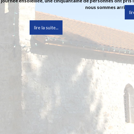
 journée ensoleillée, une cinquantaine de personnes ont pris
nous sommes arrivés à
lir
lire la suite...