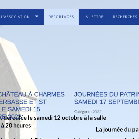
L'ASSOCIATION
REPORTAGES
LA LETTRE
RECHERCHES
 CHÂTEAU À CHARMES
JOURNÉES DU PATRI
HERBASSE ET ST
SAMEDI 17 SEPTEMB
LE SAMEDI 15
Catégorie :
2022
E 2022
 déroulée le samedi 12 octobre à la salle
 à 20 heures
22
La journée du pa