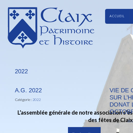
ACCUEIL
2022
A.G. 2022
VIE DE
SUR L’
Catégorie :
2022
DONAT 
OCTOBR
L’assemblée générale de notre association s’est
des fêtes de Claix
Catégorie :
20