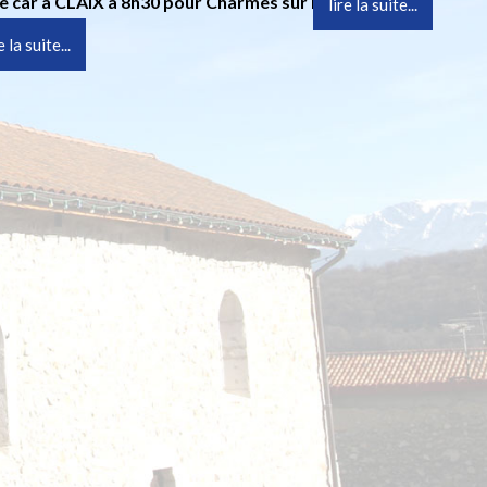
 le car à CLAIX à 8h30 pour Charmes sur l’Herbasse où
lire la suite...
 10 h.
e la suite...